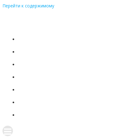
Перейти к содержимому
+7 (831)
437-81-08
ГЛАВНАЯ
О НАС
ПРОДУКЦИЯ
ПРОИЗВОДСТВО
НОВОСТИ
КОНТАКТЫ
ПОЛИТИКА КОНФИДЕНЦИАЛЬНОСТИ