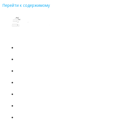
Перейти к содержимому
+7 (831) 437-81-08
ГЛАВНА
О НАС
ПРОДУКЦ
ПРОИЗВОД
НОВОСТ
КОНТАК
ПОЛИТИКА КОНФИДЕ