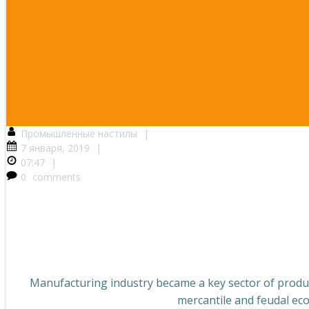
Промышленные настилы
|
7 января, 2019
|
07:47
|
0
comments
Manufacturing industry became a key sector of produc
mercantile and feudal eco