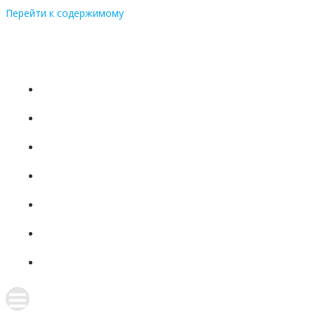
Перейти к содержимому
+7 (831)
437-81-08
ГЛАВНАЯ
О НАС
ПРОДУКЦИЯ
ПРОИЗВОДСТВО
НОВОСТИ
КОНТАКТЫ
ПОЛИТИКА КОНФИДЕНЦИАЛЬНОСТИ